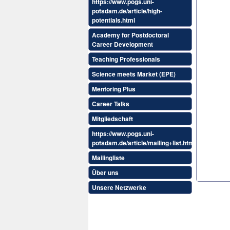
https://www.pogs.uni-
potsdam.de/article/high-
potentials.html
Academy for Postdoctoral
Career Development
Teaching Professionals
Science meets Market (EPE)
Mentoring Plus
Career Talks
Mitgliedschaft
https://www.pogs.uni-
potsdam.de/article/mailing+list.html
Mailingliste
Über uns
Unsere Netzwerke