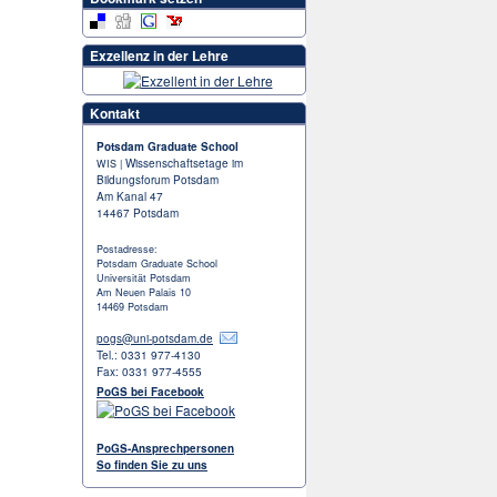
Exzellenz in der Lehre
Kontakt
Potsdam Graduate School
Wissenschaftsetage im
WIS |
Bildungsforum Potsdam
Am Kanal 47
14467 Potsdam
Postadresse:
Potsdam Graduate School
Universität Potsdam
Am Neuen Palais 10
14469 Potsdam
pogs@uni-potsdam.de
Tel.: 0331 977-4130
Fax: 0331 977-4555
PoGS bei Facebook
PoGS-Ansprechpersonen
So finden Sie zu uns