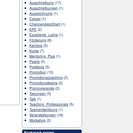
Ausschreibung
(17)
Ausschreibungen
(1)
Auszeichnung
(1)
Career
(1)
Chancengleichheit
(1)
EPE
(2)
Exzellente_Lehre
(1)
Förderung
(8)
Karriere
(5)
Kurse
(7)
Mentoring_Plus
(1)
Pearls
(5)
Postdocs
(5)
Promotion
(15)
Promotionscoaching
(2)
Promotionsteams
(2)
Promovierende
(2)
Tagungen
(3)
Talk
(1)
Teaching_Professionals
(5)
Teamentwicklung
(1)
Veranstaltungen
(18)
Workshop
(2)
Bookmark setzen