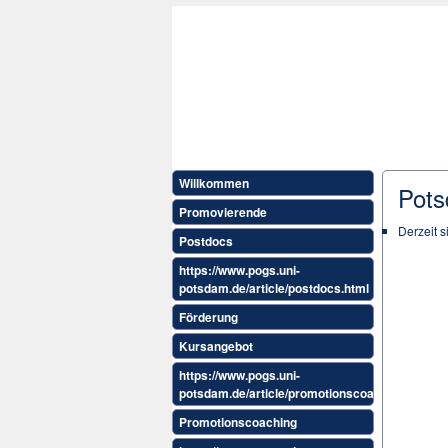
Willkommen
Pots
Promovierende
Derzeit 
Postdocs
https://www.pogs.uni-
potsdam.de/article/postdocs.html
Förderung
Kursangebot
https://www.pogs.uni-
potsdam.de/article/promotionscoaching.html
Promotionscoaching